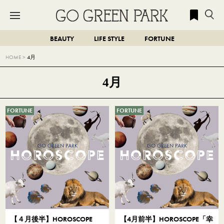
BEAUTY
LIFE STYLE
FORTUNE
HOME
>
4月
4月
FORTUNE
FORTUNE
【４月後半】HOROSCOPE
【4月前半】HOROSCOPE「幸