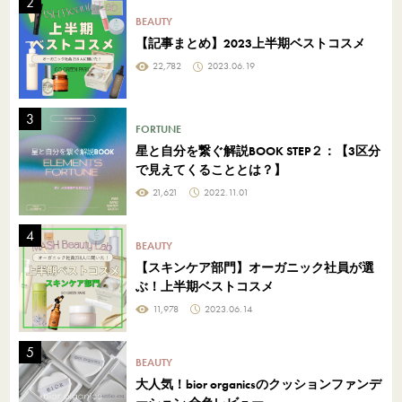
BEAUTY
【記事まとめ】2023上半期ベストコスメ
22,782
2023.06.19
FORTUNE
星と自分を繋ぐ解説BOOK STEP２：【3区分
で見えてくることとは？】
21,621
2022.11.01
BEAUTY
【スキンケア部門】オーガニック社員が選
ぶ！上半期ベストコスメ
11,978
2023.06.14
BEAUTY
大人気！bior organicsのクッションファンデ