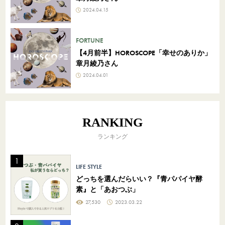
2024.04.15
FORTUNE
【4月前半】HOROSCOPE「幸せのありか」
章月綾乃さん
2024.04.01
RANKING
ランキング
LIFE STYLE
どっちを選んだらいい？『青パパイヤ酵
素』と「あおつぶ」
27,530
2023.03.22