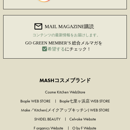
MASHコスメブランド
Cosme Kitchen WebStore
Biople WEB STORE
Biople七里ヶ浜店 WEB STORE
Make↗Kitchen(メイクアップキッチン) WEB STORE
SNIDEL BEAUTY
Celvoke Website
F organics Website
O by F Website