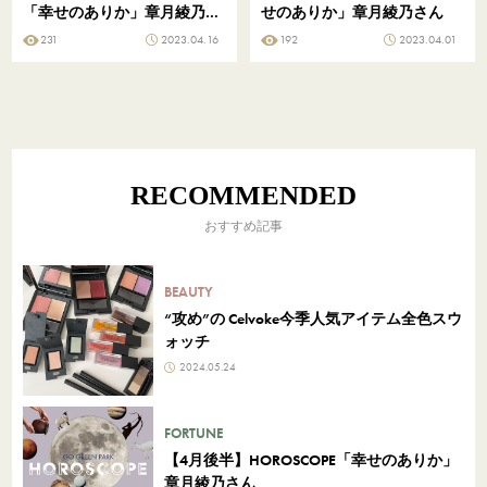
「幸せのありか」章月綾乃さ
せのありか」章月綾乃さん
ん
231
2023.04.16
192
2023.04.01
RECOMMENDED
おすすめ記事
BEAUTY
“攻め”の Celvoke今季人気アイテム全色スウ
ォッチ
2024.05.24
FORTUNE
【4月後半】HOROSCOPE「幸せのありか」
章月綾乃さん