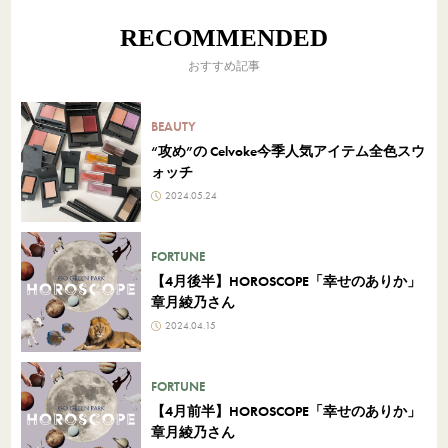
RECOMMENDED
おすすめ記事
BEAUTY
“攻め”の Celvoke今季人気アイテム全色スウ
ォッチ
2024.05.24
FORTUNE
【4月後半】HOROSCOPE「幸せのありか」
章月綾乃さん
2024.04.15
FORTUNE
【4月前半】HOROSCOPE「幸せのありか」
章月綾乃さん