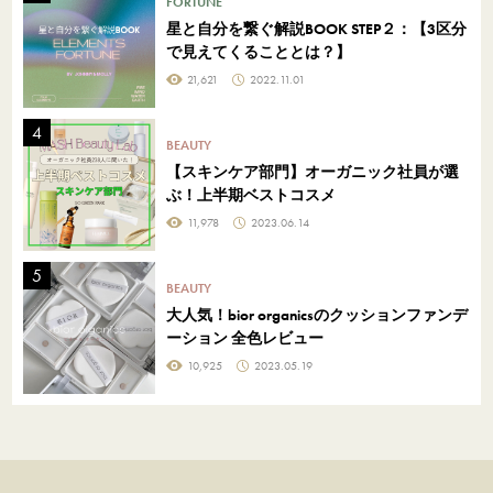
FORTUNE
星と自分を繋ぐ解説BOOK STEP２：【3区分
で見えてくることとは？】
21,621
2022.11.01
BEAUTY
【スキンケア部門】オーガニック社員が選
ぶ！上半期ベストコスメ
11,978
2023.06.14
BEAUTY
大人気！bior organicsのクッションファンデ
ーション 全色レビュー
10,925
2023.05.19